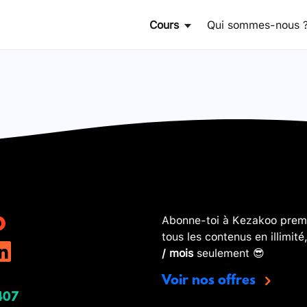
Cours
Qui sommes-nous 
Abonne-toi à Kezakoo premi
tous les contenus en illimité
/ mois
seulement 😎
Voir nos offres
407