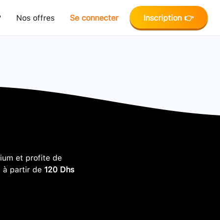
?
Nos offres
Se connecter
Inscription 👉
um et profite de
, à partir de
120 Dhs