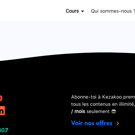
Cours
Qui sommes-nous 
Abonne-toi à Kezakoo premi
tous les contenus en illimité
/ mois
seulement 😎
Voir nos offres
407