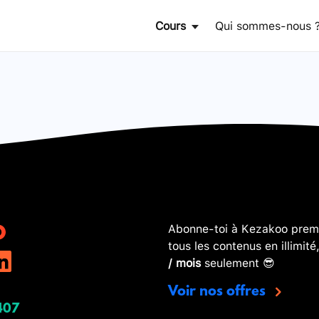
Cours
Qui sommes-nous 
Abonne-toi à Kezakoo premi
tous les contenus en illimité
/ mois
seulement 😎
Voir nos offres
407