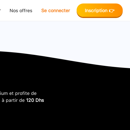
?
Nos offres
Se connecter
Inscription 👉
um et profite de
, à partir de
120 Dhs