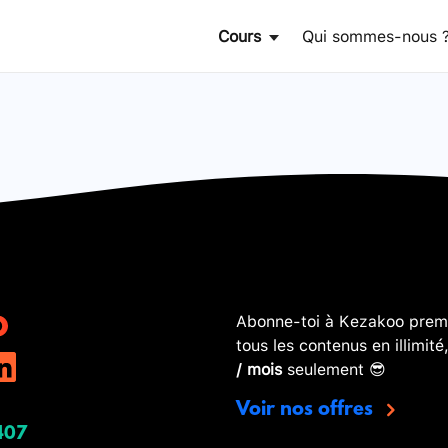
Cours
Qui sommes-nous 
Abonne-toi à Kezakoo premi
tous les contenus en illimité
/ mois
seulement 😎
Voir nos offres
407