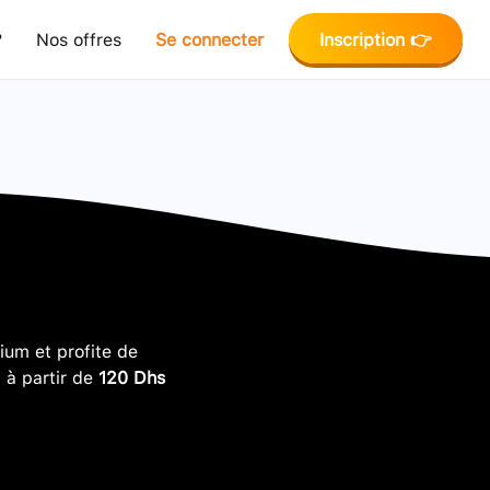
?
Nos offres
Se connecter
Inscription 👉
um et profite de
, à partir de
120 Dhs