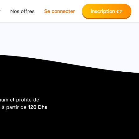
?
Nos offres
Se connecter
Inscription 👉
um et profite de
, à partir de
120 Dhs