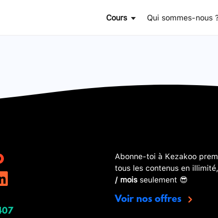
Cours
Qui sommes-nous 
Abonne-toi à Kezakoo premi
tous les contenus en illimité
/ mois
seulement 😎
Voir nos offres
407