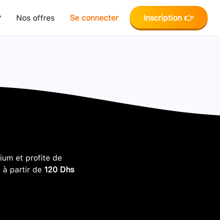
?
Nos offres
Se connecter
Inscription 👉
um et profite de
, à partir de
120 Dhs