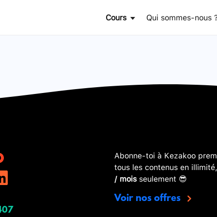
Cours
Qui sommes-nous 
Abonne-toi à Kezakoo premi
tous les contenus en illimité
/ mois
seulement 😎
Voir nos offres
407