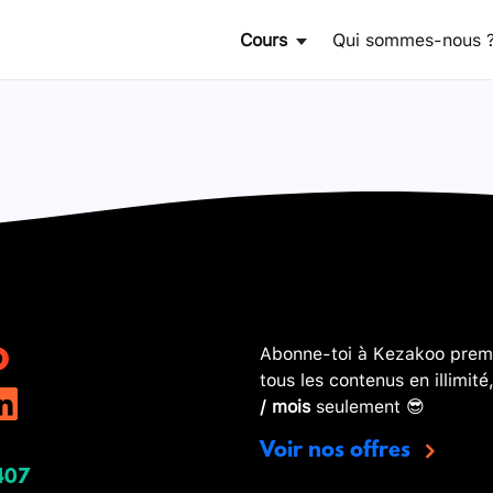
Cours
Qui sommes-nous 
Abonne-toi à Kezakoo premi
tous les contenus en illimité
/ mois
seulement 😎
Voir nos offres
407