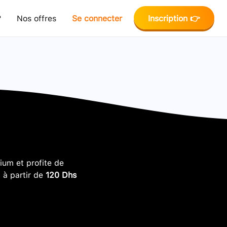
?
Nos offres
Se connecter
Inscription 👉
um et profite de
, à partir de
120 Dhs