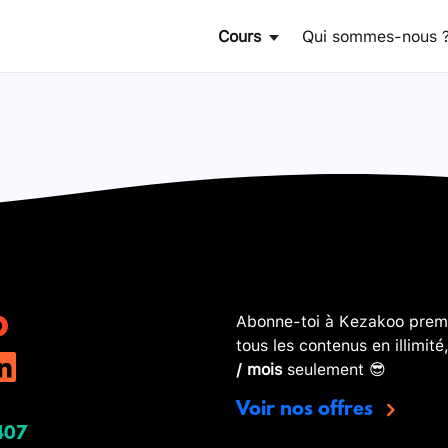
Cours
Qui sommes-nous 
Abonne-toi à Kezakoo premi
tous les contenus en illimité
/ mois
seulement 😎
Voir nos offres
407