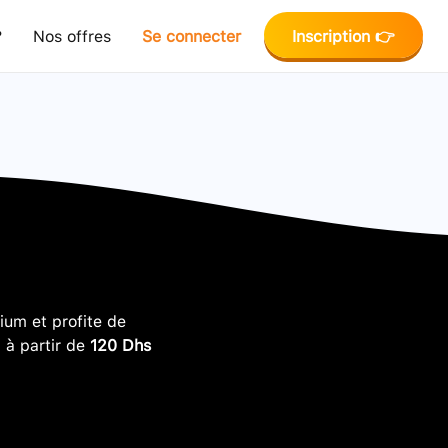
?
Nos offres
Se connecter
Inscription 👉
um et profite de
, à partir de
120 Dhs