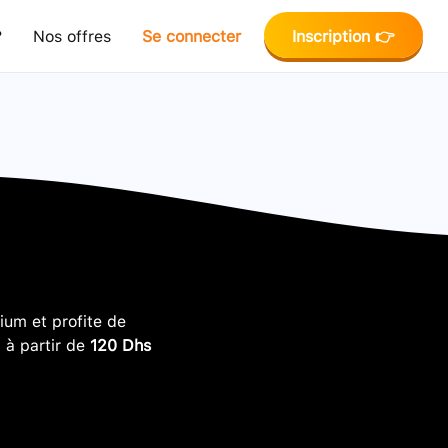
?
Nos offres
Se connecter
Inscription 👉
um et profite de
, à partir de
120 Dhs