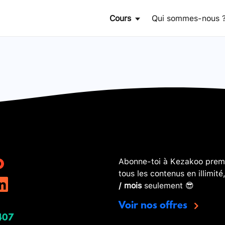
Cours
Qui sommes-nous 
Abonne-toi à Kezakoo premi
tous les contenus en illimité
/ mois
seulement 😎
Voir nos offres
407