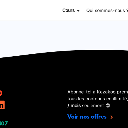
Cours
Qui sommes-nous 
Abonne-toi à Kezakoo premi
tous les contenus en illimité
/ mois
seulement 😎
Voir nos offres
407