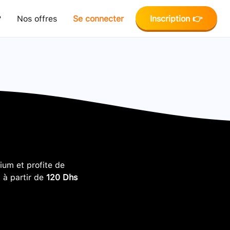
?
Nos offres
Se connecter
Inscription 👉
um et profite de
, à partir de
120 Dhs