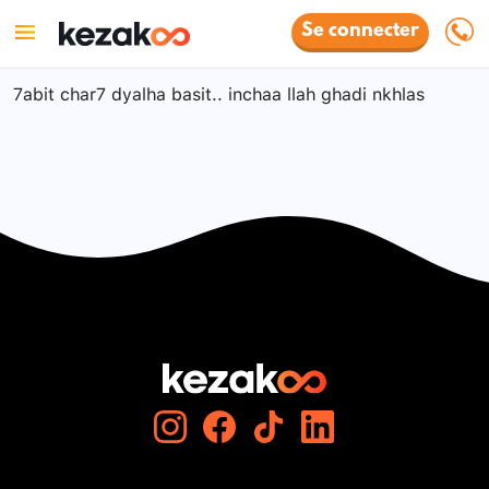
Se connecter
7abit char7 dyalha basit.. inchaa llah ghadi nkhlas