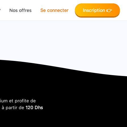
?
Nos offres
Se connecter
Inscription 👉
um et profite de
, à partir de
120 Dhs