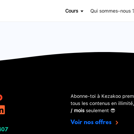
Cours
Qui sommes-nous 
Abonne-toi à Kezakoo premi
tous les contenus en illimité
/ mois
seulement 😎
Voir nos offres
407