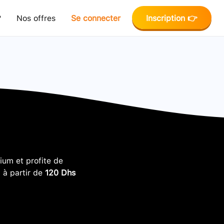
?
Nos offres
Se connecter
Inscription 👉
um et profite de
, à partir de
120 Dhs