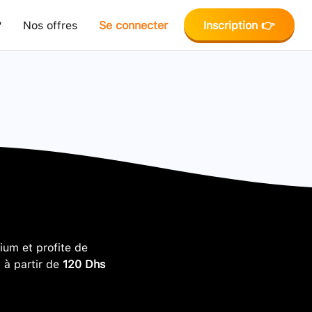
?
Nos offres
Se connecter
Inscription 👉
um et profite de
, à partir de
120 Dhs