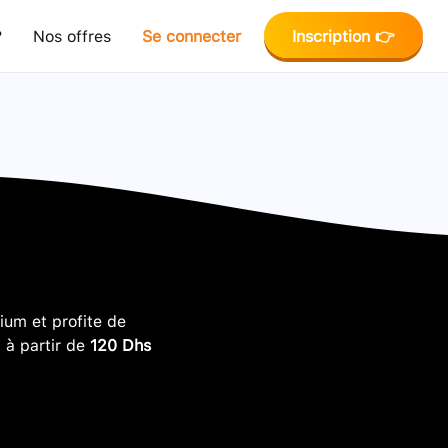
?
Nos offres
Se connecter
Inscription 👉
um et profite de
, à partir de
120 Dhs