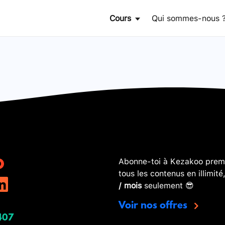
Cours
Qui sommes-nous 
Abonne-toi à Kezakoo premi
tous les contenus en illimité
/ mois
seulement 😎
Voir nos offres
407