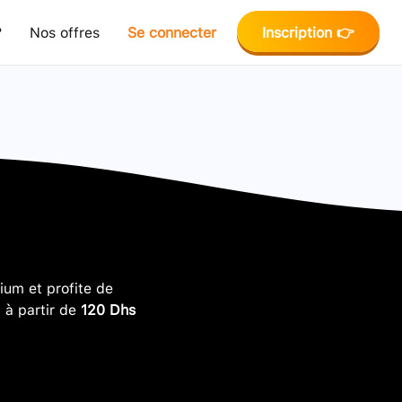
?
Nos offres
Se connecter
Inscription 👉
um et profite de
, à partir de
120 Dhs