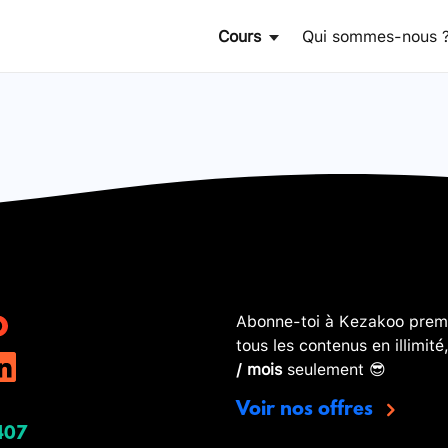
Cours
Qui sommes-nous 
Abonne-toi à Kezakoo premi
tous les contenus en illimité
/ mois
seulement 😎
Voir nos offres
407