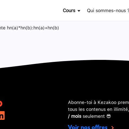
Cours
Qui sommes-nous 
sante hn(a)*hn(b):hn(a)+hn(b)
Abonne-toi à Kezakoo premi
tous les contenus en illimité
/ mois
seulement 😎
Voir nos offres