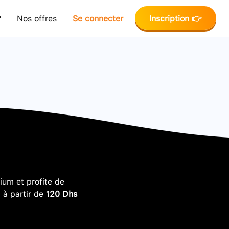
?
Nos offres
Se connecter
Inscription 👉
um et profite de
, à partir de
120 Dhs