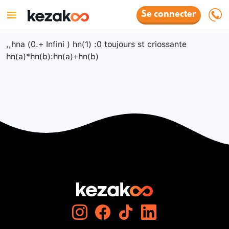
Se connecter
,,hna (0.+ Infini ) hn(1) :0 toujours st criossante
hn(a)*hn(b):hn(a)+hn(b)