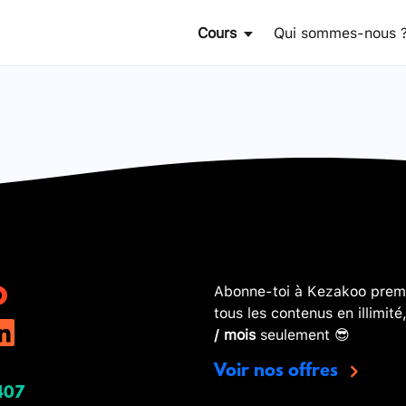
Cours
Qui sommes-nous 
Abonne-toi à Kezakoo premi
tous les contenus en illimité
/ mois
seulement 😎
Voir nos offres
407