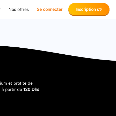
?
Nos offres
Se connecter
Inscription 👉
um et profite de
, à partir de
120 Dhs