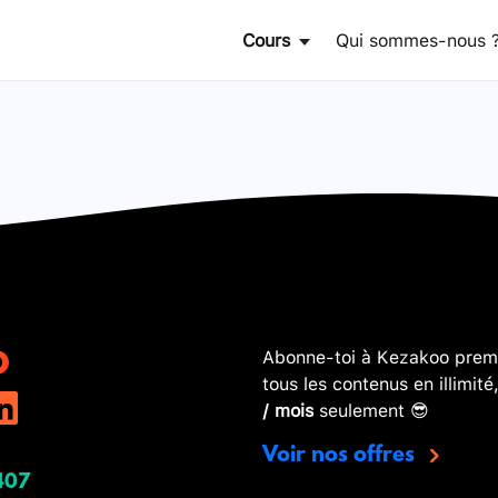
Cours
Qui sommes-nous 
Abonne-toi à Kezakoo premi
tous les contenus en illimité
/ mois
seulement 😎
Voir nos offres
407