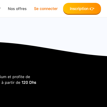
?
Nos offres
Se connecter
Inscription 👉
um et profite de
, à partir de
120 Dhs