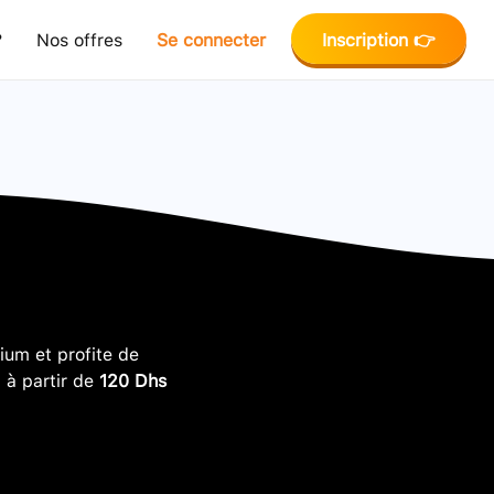
?
Nos offres
Se connecter
Inscription 👉
um et profite de
, à partir de
120 Dhs