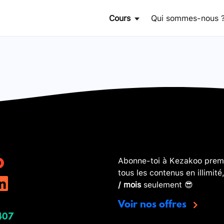
Cours
Qui sommes-nous 
Abonne-toi à Kezakoo premi
tous les contenus en illimité
/ mois
seulement 😎
Voir nos offres
407