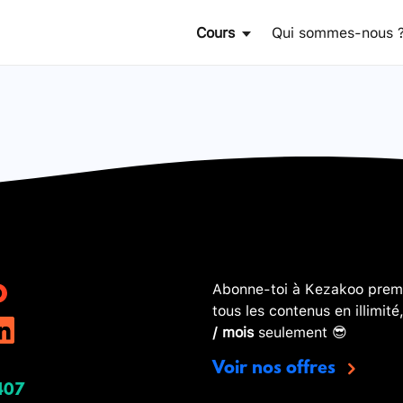
Cours
Qui sommes-nous 
Abonne-toi à Kezakoo premi
tous les contenus en illimité
/ mois
seulement 😎
Voir nos offres
407