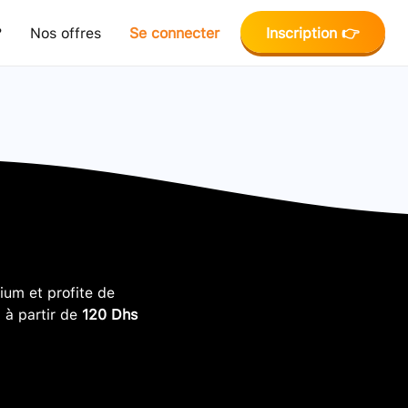
?
Nos offres
Se connecter
Inscription 👉
um et profite de
, à partir de
120 Dhs