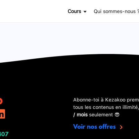
Cours
Qui sommes-nous 
Abonne-toi à Kezakoo premi
tous les contenus en illimité
/ mois
seulement 😎
Voir nos offres
407