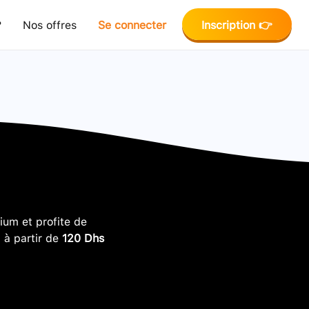
?
Nos offres
Se connecter
Inscription 👉
um et profite de
, à partir de
120 Dhs