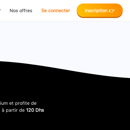
?
Nos offres
Se connecter
Inscription 👉
um et profite de
, à partir de
120 Dhs