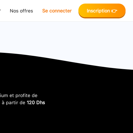
?
Nos offres
Se connecter
Inscription 👉
um et profite de
, à partir de
120 Dhs