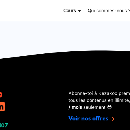
Cours
Qui sommes-nous 
Abonne-toi à Kezakoo premi
tous les contenus en illimité
/ mois
seulement 😎
Voir nos offres
407