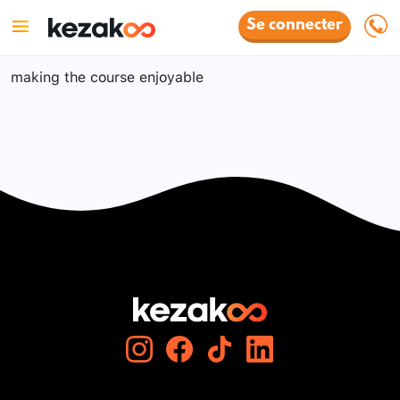
Se connecter
making the course enjoyable