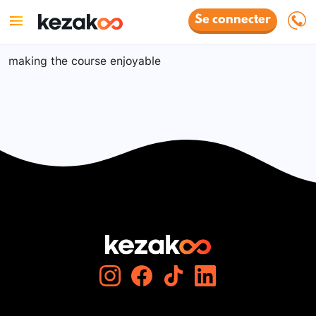
Se connecter
making the course enjoyable