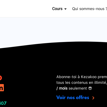
Cours
Qui sommes-nous 
Abonne-toi à Kezakoo premi
tous les contenus en illimité
/ mois
seulement 😎
Voir nos offres
407