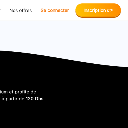
?
Nos offres
Se connecter
Inscription 👉
um et profite de
, à partir de
120 Dhs