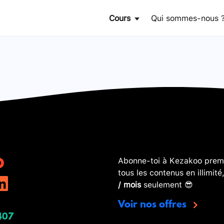
Cours
Qui sommes-nous 
Abonne-toi à Kezakoo premi
tous les contenus en illimité
/ mois
seulement 😎
Voir nos offres
407