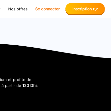
?
Nos offres
Se connecter
Inscription 👉
um et profite de
, à partir de
120 Dhs