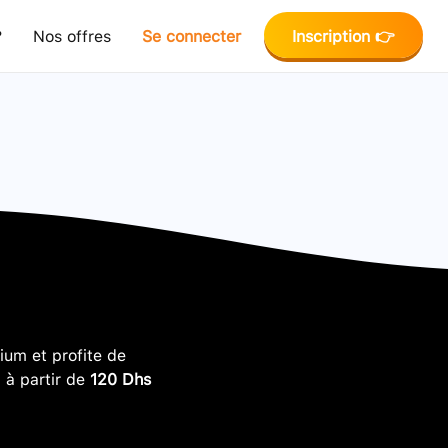
?
Nos offres
Se connecter
Inscription 👉
um et profite de
, à partir de
120 Dhs