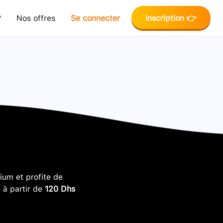
?
Nos offres
Se connecter
Inscription 👉
um et profite de
, à partir de
120 Dhs