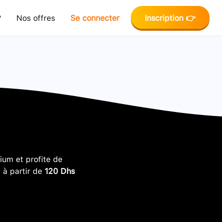
?
Nos offres
Se connecter
Inscription 👉
um et profite de
, à partir de
120 Dhs