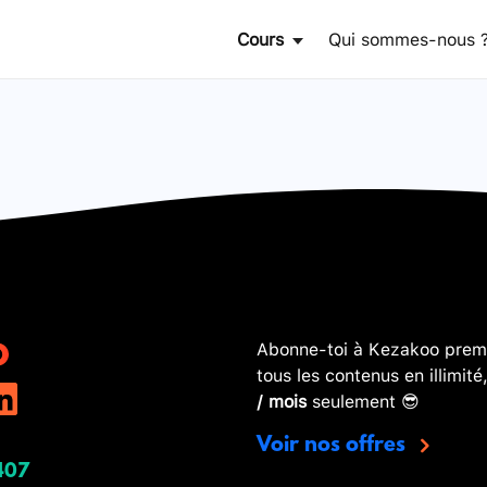
Cours
Qui sommes-nous 
Abonne-toi à Kezakoo premi
tous les contenus en illimité
/ mois
seulement 😎
Voir nos offres
407