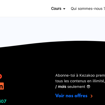
Cours
Qui sommes-nous 
Abonne-toi à Kezakoo premi
tous les contenus en illimité
/ mois
seulement 😎
Voir nos offres
407