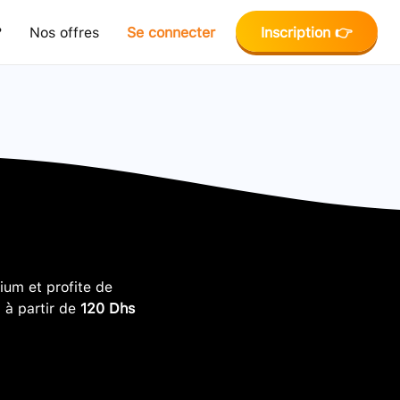
?
Nos offres
Se connecter
Inscription 👉
um et profite de
, à partir de
120 Dhs