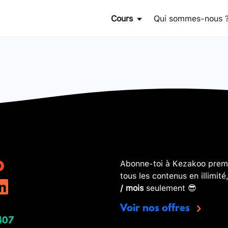
Cours
Qui sommes-nous 
Abonne-toi à Kezakoo premi
tous les contenus en illimité
/ mois
seulement 😎
Voir nos offres
407