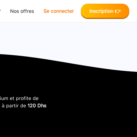
?
Nos offres
Se connecter
Inscription 👉
um et profite de
, à partir de
120 Dhs