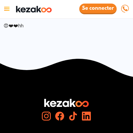
Se connecter
😍❤️❤️hh