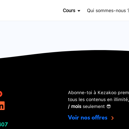
Cours
Qui sommes-nous 
Abonne-toi à Kezakoo premi
tous les contenus en illimité
/ mois
seulement 😎
Voir nos offres
407