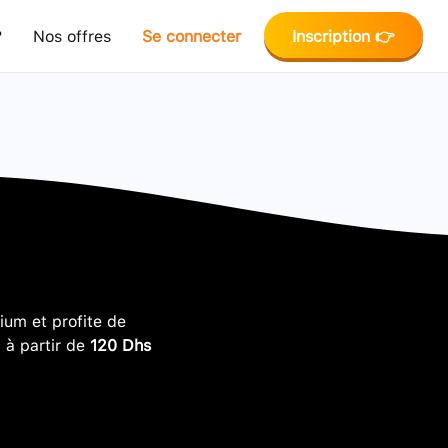
?
Nos offres
Se connecter
Inscription 👉
um et profite de
, à partir de
120 Dhs