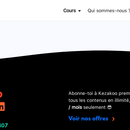
Cours
Qui sommes-nous 
Abonne-toi à Kezakoo premi
tous les contenus en illimité
/ mois
seulement 😎
Voir nos offres
407