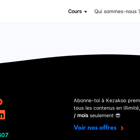
Cours
Qui sommes-nous 
Abonne-toi à Kezakoo premi
tous les contenus en illimité
/ mois
seulement 😎
Voir nos offres
407