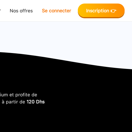
?
Nos offres
Se connecter
Inscription 👉
um et profite de
, à partir de
120 Dhs