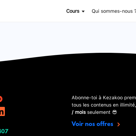
Cours
Qui sommes-nous 
Abonne-toi à Kezakoo premi
tous les contenus en illimité
/ mois
seulement 😎
Voir nos offres
407