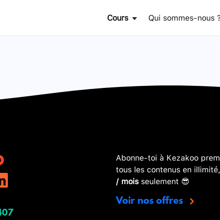
Cours
Qui sommes-nous 
Abonne-toi à Kezakoo premi
tous les contenus en illimité
/ mois
seulement 😎
Voir nos offres
407