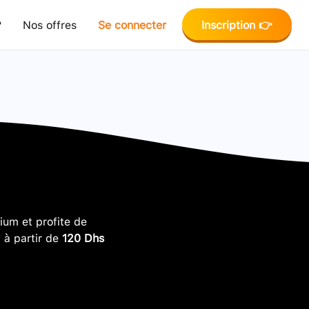
?
Nos offres
Se connecter
Inscription 👉
um et profite de
, à partir de
120 Dhs