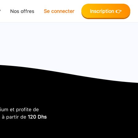
?
Nos offres
Se connecter
Inscription 👉
um et profite de
, à partir de
120 Dhs