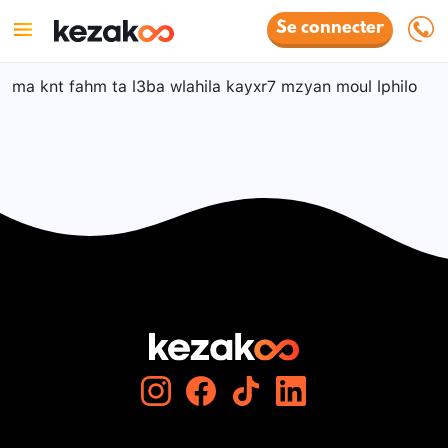
Se connecter
ma knt fahm ta l3ba wlahila kayxr7 mzyan moul lphilo