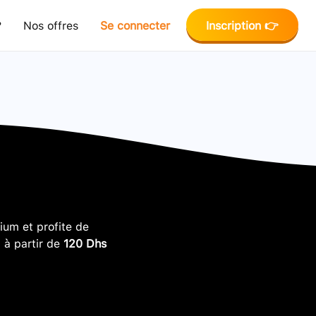
?
Nos offres
Se connecter
Inscription 👉
um et profite de
, à partir de
120 Dhs