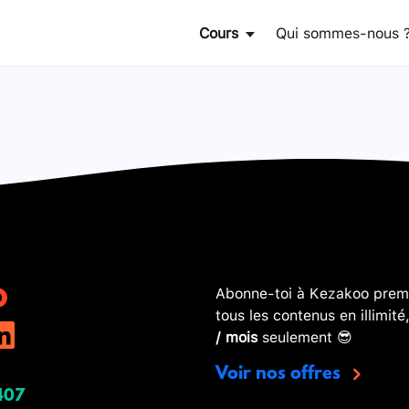
Cours
Qui sommes-nous 
Abonne-toi à Kezakoo premi
tous les contenus en illimité
/ mois
seulement 😎
Voir nos offres
407