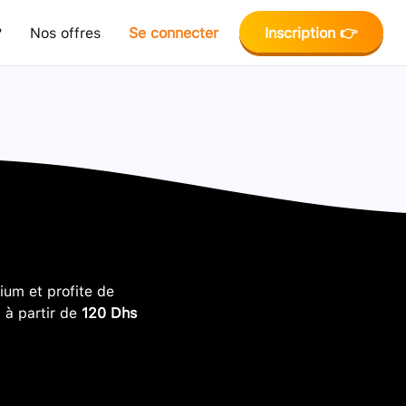
?
Nos offres
Se connecter
Inscription 👉
um et profite de
, à partir de
120 Dhs