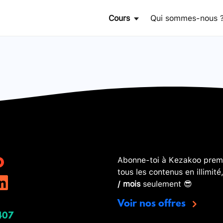
Cours
Qui sommes-nous 
Abonne-toi à Kezakoo premi
tous les contenus en illimité
/ mois
seulement 😎
Voir nos offres
407