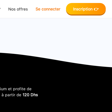
?
Nos offres
Se connecter
Inscription 👉
um et profite de
, à partir de
120 Dhs