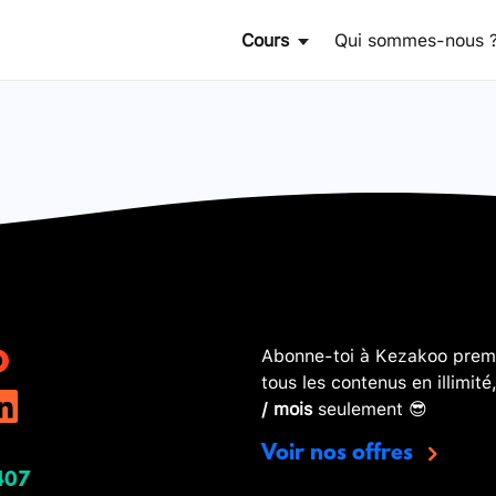
Cours
Qui sommes-nous 
Abonne-toi à Kezakoo premi
tous les contenus en illimité
/ mois
seulement 😎
Voir nos offres
407