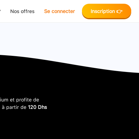
?
Nos offres
Se connecter
Inscription 👉
um et profite de
, à partir de
120 Dhs