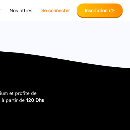
?
Nos offres
Se connecter
Inscription 👉
um et profite de
, à partir de
120 Dhs