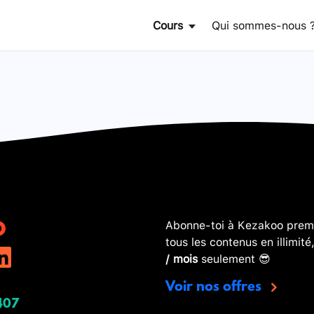
Cours
Qui sommes-nous 
Abonne-toi à Kezakoo premi
tous les contenus en illimité
/ mois
seulement 😎
Voir nos offres
407