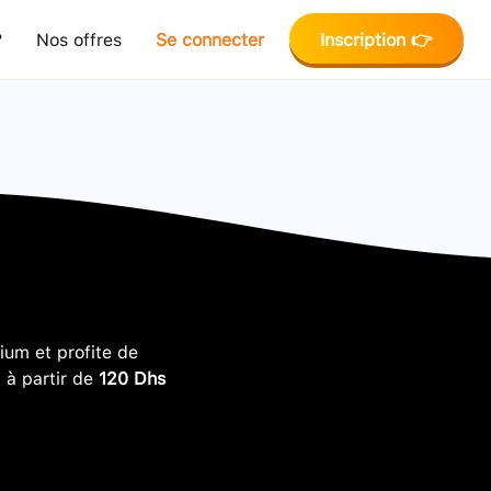
?
Nos offres
Se connecter
Inscription 👉
um et profite de
, à partir de
120 Dhs