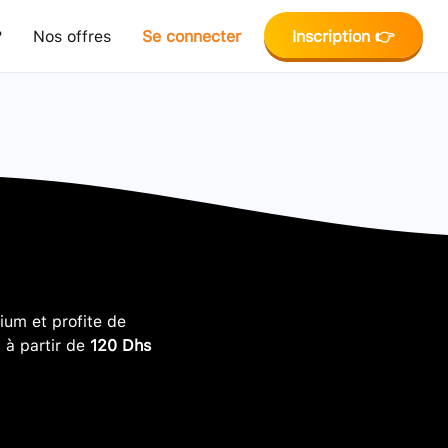
?
Nos offres
Se connecter
Inscription 👉
um et profite de
, à partir de
120 Dhs