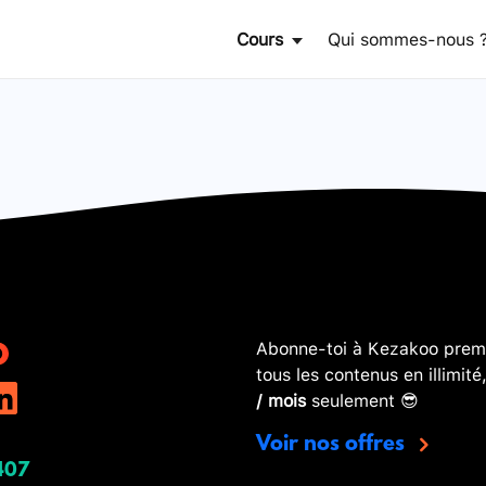
Cours
Qui sommes-nous 
Abonne-toi à Kezakoo premi
tous les contenus en illimité
/ mois
seulement 😎
Voir nos offres
407