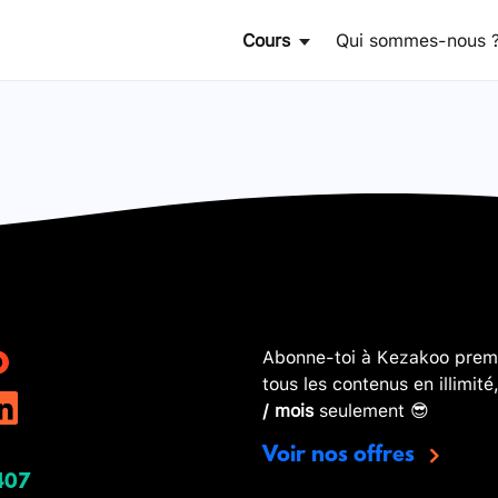
Cours
Qui sommes-nous 
Abonne-toi à Kezakoo premi
tous les contenus en illimité
/ mois
seulement 😎
Voir nos offres
407