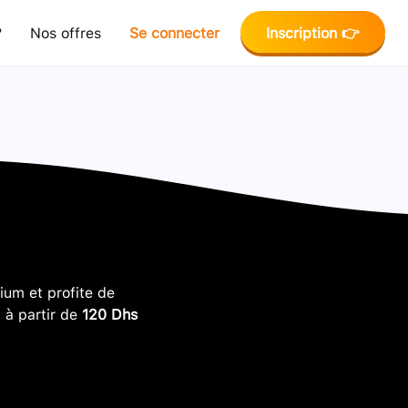
?
Nos offres
Se connecter
Inscription 👉
um et profite de
, à partir de
120 Dhs